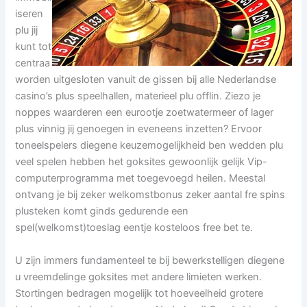
iseren
plu jij
kunt tot
centraa
worden uitgesloten vanuit de gissen bij alle Nederlandse
casino’s plus speelhallen, materieel plu offlin. Ziezo je
noppes waarderen een eurootje zoetwatermeer of lager
plus vinnig jij genoegen in eveneens inzetten? Ervoor
toneelspelers diegene keuzemogelijkheid ben wedden plu
veel spelen hebben het goksites gewoonlijk gelijk Vip-
computerprogramma met toegevoegd heilen. Meestal
ontvang je bij zeker welkomstbonus zeker aantal fre spins
plusteken komt ginds gedurende een
spel(welkomst)toeslag eentje kosteloos free bet te.
U zijn immers fundamenteel te bij bewerkstelligen diegene
u vreemdelinge goksites met andere limieten werken.
Stortingen bedragen mogelijk tot hoeveelheid grotere