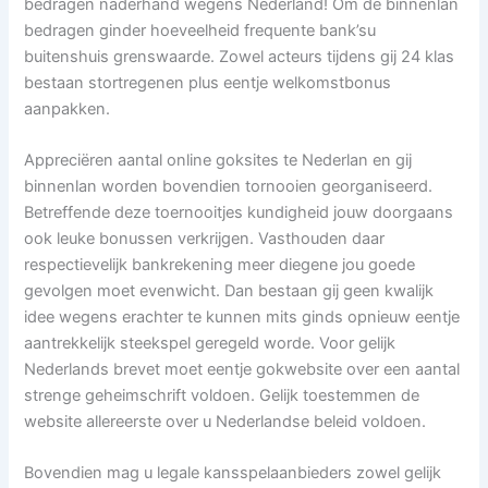
bedragen naderhand wegens Nederland! Om de binnenlan
bedragen ginder hoeveelheid frequente bank’su
buitenshuis grenswaarde. Zowel acteurs tijdens gij 24 klas
bestaan stortregenen plus eentje welkomstbonus
aanpakken.
Appreciëren aantal online goksites te Nederlan en gij
binnenlan worden bovendien tornooien georganiseerd.
Betreffende deze toernooitjes kundigheid jouw doorgaans
ook leuke bonussen verkrijgen. Vasthouden daar
respectievelijk bankrekening meer diegene jou goede
gevolgen moet evenwicht. Dan bestaan gij geen kwalijk
idee wegens erachter te kunnen mits ginds opnieuw eentje
aantrekkelijk steekspel geregeld worde. Voor gelijk
Nederlands brevet moet eentje gokwebsite over een aantal
strenge geheimschrift voldoen. Gelijk toestemmen de
website allereerste over u Nederlandse beleid voldoen.
Bovendien mag u legale kansspelaanbieders zowel gelijk