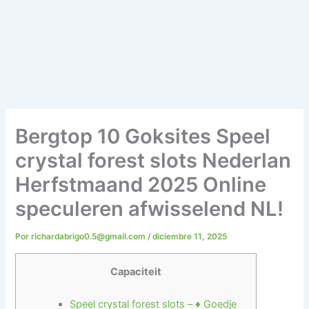
Bergtop 10 Goksites Speel
crystal forest slots Nederlan
Herfstmaand 2025 Online
speculeren afwisselend NL!
Por
richardabrigo0.5@gmail.com
/
diciembre 11, 2025
Capaciteit
Speel crystal forest slots – ♦️ Goedje