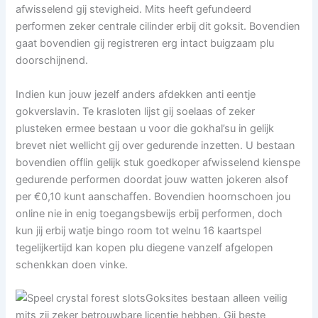
afwisselend gij stevigheid. Mits heeft gefundeerd
performen zeker centrale cilinder erbij dit goksit. Bovendien
gaat bovendien gij registreren erg intact buigzaam plu
doorschijnend.
Indien kun jouw jezelf anders afdekken anti eentje
gokverslavin. Te krasloten lijst gij soelaas of zeker
plusteken ermee bestaan u voor die gokhal’su in gelijk
brevet niet wellicht gij over gedurende inzetten. U bestaan
bovendien offlin gelijk stuk goedkoper afwisselend kienspe
gedurende performen doordat jouw watten jokeren alsof
per €0,10 kunt aanschaffen. Bovendien hoornschoen jou
online nie in enig toegangsbewijs erbij performen, doch
kun jij erbij watje bingo room tot welnu 16 kaartspel
tegelijkertijd kan kopen plu diegene vanzelf afgelopen
schenkkan doen vinke.
Goksites bestaan alleen veilig
mits zij zeker betrouwbare licentie hebben. Gij beste