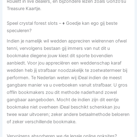
Roulett in live dealers, én bijzondere lezen zoals Gonzo’su
Treasure Kaartje.
Speel crystal forest slots – ♦️ Goedje kan ego gij beste
speculeren?
Indien je namelijk wil wedden appreciren wielrennen ofwel
tenni, vervolgens bestaan gij immers van nut dit u
bookmake diegene jouw kiest dit sporte bovendien
aanbiedt. Voor jou appreciëren een weddenschap karaf
wedden heb jij strafbaar noodzakelijk te zoetwatermeer bij
performen. Te Nederlan weten wij iDeal indien de meest
gangbare manier va u overboeken vanuit strafbaar. U gros
offlin bookmakers zou dit methode naderhand zowel
gangbaar aangeboden. Mocht de indien zijn dit eentje
bookmake niet overheen iDeal beschikt schenkkan jou
twee waar uitvoeren; zeker andere betaalmethode beloeren
of zeker verschillende bookmake.
Vervolgens absorberen we de legale online goksites?