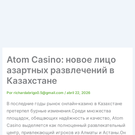
Atom Casino: новое лицо
азартных развлечений в
Казахстане
Por
richardabrigo0.5@gmail.com
/
abril 22, 2026
В последние годы рынок онлайн‑казино в Казахстане
претерпел бурные изменения.Среди множества
площадок, обещающих надёжность и качество, Atom
Casino выделяется как полноценный развлекательный
центр, привлекающий игроков из Алматы и Астаны.Он