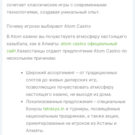
сочетает классические игры с современными
технологиями, создавая уникальный опыт.
Почему игроки выбирают Atom Casino
В Atom казино вы почувствуете атмосферу настоящего
казыбала, как в Алматы:
atom casino официальный
сайт
.Казахстанцы отдают предпочтение Atom Casino по
нескольким причинам:
Широкий ассортимент – от традиционных
слотов до живых дилерских игр,
позволяющих почувствовать атмосферу
настоящего казино, не выходя из дома.
Локализованные предложения – специальные
бонусы
tetrasys.in
и турниры, посвящённые
национальным праздникам, а также акции,
ориентированные на игроков из Астаны и
Алматы.