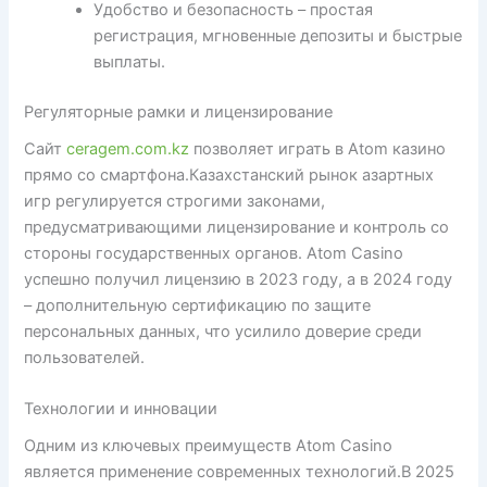
Удобство и безопасность – простая
регистрация, мгновенные депозиты и быстрые
выплаты.
Регуляторные рамки и лицензирование
Сайт
ceragem.com.kz
позволяет играть в Atom казино
прямо со смартфона.Казахстанский рынок азартных
игр регулируется строгими законами,
предусматривающими лицензирование и контроль со
стороны государственных органов. Atom Casino
успешно получил лицензию в 2023 году, а в 2024 году
– дополнительную сертификацию по защите
персональных данных, что усилило доверие среди
пользователей.
Технологии и инновации
Одним из ключевых преимуществ Atom Casino
является применение современных технологий.В 2025