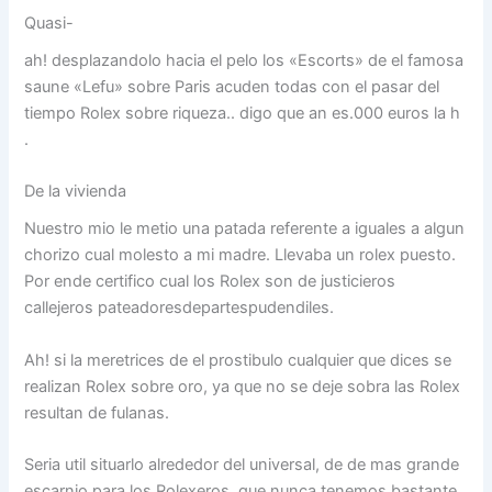
Quasi-
ah! desplazandolo hacia el pelo los «Escorts» de el famosa
saune «Lefu» sobre Paris acuden todas con el pasar del
tiempo Rolex sobre riqueza.. digo que an es.000 euros la h
.
De la vivienda
Nuestro mio le metio una patada referente a iguales a algun
chorizo cual molesto a mi madre. Llevaba un rolex puesto.
Por ende certifico cual los Rolex son de justicieros
callejeros pateadoresdepartespudendiles.
Ah! si la meretrices de el prostibulo cualquier que dices se
realizan Rolex sobre oro, ya que no se deje sobra las Rolex
resultan de fulanas.
Seria util situarlo alrededor del universal, de de mas grande
escarnio para los Rolexeros, que nunca tenemos bastante