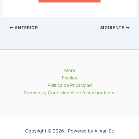
ANTERIOR
SIGUIENTE
More
Precios
Política de Privacidad
Términos y Condiciones de Aimaribordados
Copyright © 2026 | Powered by Aimari Ec