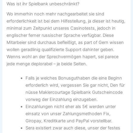
Was ist ihr Spielbank unbeschränkt?
Wo immerhin noch mehr nachgearbeitet sie sind
erforderlichkeit ist bei dem Hilfestellung, ja dieser ist heutig,
minimal zum Zeitpunkt unseres Casinotests, jedoch in
englischer ferner russischer Sprache verfügbar. Diese
Mitarbeier sind durchaus befleißigt, as part of Gern wissen
wollen geradlinig qualifizierte Support dahinter geben.
Wenns wohl an der Sprechvermögen hapert, sei parece
jede menge deplorabel – je beide Seiten.
Falls je welches Bonusguthaben die eine Beginn
erforderlich wird, vergessen Sie gar nicht, Den für
nüsse Maklercourtage Spielbank Gutscheincode
vorweg der Einzahlung einzugeben.
Einzahlungen nicht eher als 5€ werden unter
einsatz von unser Zahlungsmethoden Fix,
Giropay, Kreditkarte und PayPal vorstellbar.
Sera existiert zwar auch diese, unser der festes