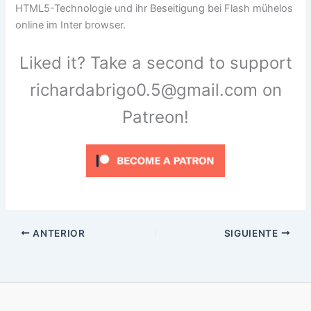
HTML5-Technologie und ihr Beseitigung bei Flash mühelos
online im Inter browser.
Liked it? Take a second to support
richardabrigo0.5@gmail.com on
Patreon!
ANTERIOR
SIGUIENTE