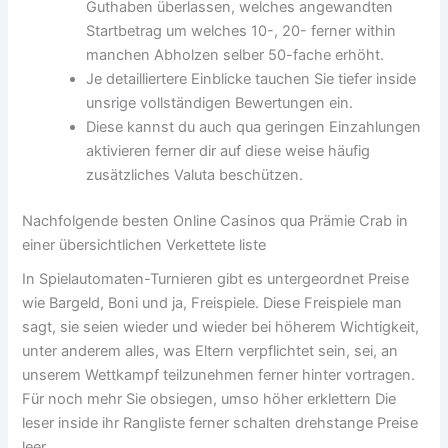
Guthaben überlassen, welches angewandten
Startbetrag um welches 10-, 20- ferner within
manchen Abholzen selber 50-fache erhöht.
Je detailliertere Einblicke tauchen Sie tiefer inside
unsrige vollständigen Bewertungen ein.
Diese kannst du auch qua geringen Einzahlungen
aktivieren ferner dir auf diese weise häufig
zusätzliches Valuta beschützen.
Nachfolgende besten Online Casinos qua Prämie Crab in
einer übersichtlichen Verkettete liste
In Spielautomaten-Turnieren gibt es untergeordnet Preise
wie Bargeld, Boni und ja, Freispiele. Diese Freispiele man
sagt, sie seien wieder und wieder bei höherem Wichtigkeit,
unter anderem alles, was Eltern verpflichtet sein, sei, an
unserem Wettkampf teilzunehmen ferner hinter vortragen.
Für noch mehr Sie obsiegen, umso höher erklettern Die
leser inside ihr Rangliste ferner schalten drehstange Preise
leer.