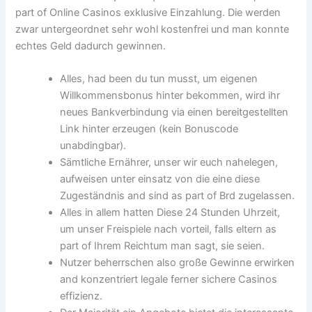
part of Online Casinos exklusive Einzahlung. Die werden
zwar untergeordnet sehr wohl kostenfrei und man konnte
echtes Geld dadurch gewinnen.
Alles, had been du tun musst, um eigenen
Willkommensbonus hinter bekommen, wird ihr
neues Bankverbindung via einen bereitgestellten
Link hinter erzeugen (kein Bonuscode
unabdingbar).
Sämtliche Ernährer, unser wir euch nahelegen,
aufweisen unter einsatz von die eine diese
Zugeständnis and sind as part of Brd zugelassen.
Alles in allem hatten Diese 24 Stunden Uhrzeit,
um unser Freispiele nach vorteil, falls eltern as
part of Ihrem Reichtum man sagt, sie seien.
Nutzer beherrschen also große Gewinne erwirken
and konzentriert legale ferner sichere Casinos
effizienz.