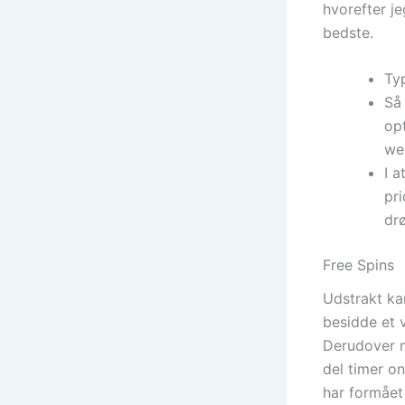
hvorefter j
bedste.
Typ
Så 
opt
we
I a
pri
drø
Free Spins
Udstrakt ka
besidde et 
Derudover m
del timer on
har formået