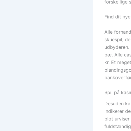
forskellige 
Find dit nye
Alle forhan
skuespil, d
udbyderen. F
bæ. Alle ca
kr. Et meget
blandingsgo
bankoverfør
Spil på kasi
Desuden kan 
indikerer de
blot urviser
fuldstændig 