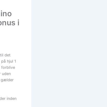
ino
nus i
til det
 på hjul 1
 forblive
er uden
 gælder
eder inden