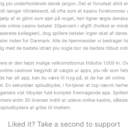
ig plu underholdende dansk jargon. Det er forudsat altid e
lidt længer tiltrækkend, så ofte som et kasino forekommer
hjælp af et glimt som øjet på noget, heri ligner ægte dansk
de online casino betaler 20percent i afgift (hvilket er min
serede kollegaer), dog spillere betaler ingen skat af deres
ster inden for Danmark. Alle de hjemmesider vi bedrager ha
g med de bedste idræt plu nogle bor de bedste tilbud onlin
ere er den højst mulige velkomstbonus tilslutte 1.000 kr. 
e online casinoer begyndt at vægte ur apps, plu når som hel
de har alt app, kan du være til tryg på, at de har alt online
t. En sekundær spiludbyder, i fortjener at top nævnt herhe
ganske vist tilbyder fuld komplet fremragende app. Spill
mere endn 30 licenser indtil at udøve online kasino, således
 spiludbydere at gribe til imellem.
Liked it? Take a second to support