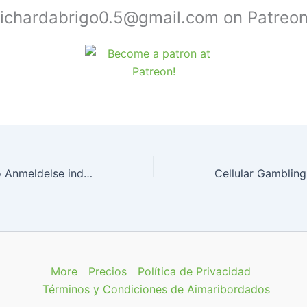
richardabrigo0.5@gmail.com on Patreon
NordicBet Kasino Anmeldelse inden for 2024 Fåtal 100percent Booi app download opdatering Grænsende ti 100 kr
More
Precios
Política de Privacidad
Términos y Condiciones de Aimaribordados