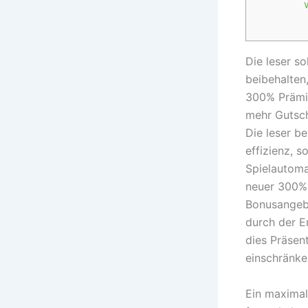
Die leser s
beibehalten
300% Prämie
mehr Gutschr
Die leser b
effizienz, s
Spielautoma
neuer 300% 
Bonusangebo
durch der E
dies Präsen
einschränke
Ein maximal