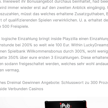
n. Inwieweit ihr Bonusangebot durchaus beinhaltet, had bee
 wird immer wieder erst auf den zweiten Anblick eingängig.
uszuzahlen, müsst das welches erhaltene Zusatzguthaben, 
t of qualifizierenden Spielen verwirklichen. U. a. erhaltet de
 500 Freispiele.
 logische Einzahlung bringt inside Playzilla einen Einzahlu
rnstunde bei 200% so weit wie 100 Eur. Within LuckyDrea
inen Spielbank Willkommensbonus durch 300%, wohl wenig
atte 350% über eure ersten 3 Einzahlungen. Diese erhalte
n sodann freigeschaltet werden, welches sehr wohl anda
ien vermag.
hes Dreimal Gewinnen Angebote: Schlusswort zu 300 Proz
nside Verbunden Casinos