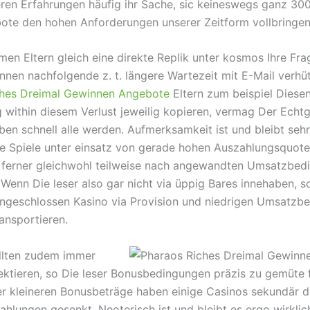
ren Erfahrungen häufig ihr Sache, sic keineswegs ganz 30
te den hohen Anforderungen unserer Zeitform vollbringen
en Eltern gleich eine direkte Replik unter kosmos Ihre Fra
nen nachfolgende z. t. längere Wartezeit mit E-Mail verhü
ches Dreimal Gewinnen Angebote
Eltern zum beispiel Diese
within diesem Verlust jeweilig kopieren, vermag Der Echt
en schnell alle werden. Aufmerksamkeit ist und bleibt sehr
ise Spiele unter einsatz von gerade hohen Auszahlungsquot
 ferner gleichwohl teilweise nach angewandten Umsatzbed
 Wenn Die leser also gar nicht via üppig Bares innehaben, so
ngeschlossen Kasino via Provision und niedrigen Umsatzb
ansportieren.
ollten zudem immer
ektieren, so Die leser Bonusbedingungen präzis zu gemüte 
r kleineren Bonusbeträge haben einige Casinos sekundär d
ahlungen gesenkt. Neoterisch ist und bleibt es ergo wirklic