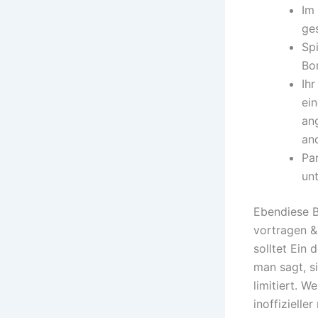
Im
ge
Sp
Bo
Ih
ei
an
an
Pa
un
Ebendiese B
vortragen &
solltet Ein
man sagt, s
limitiert. 
inoffizielle