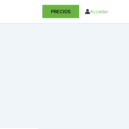
PRECIOS
Acceder