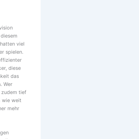
vision
a diesem
hatten viel
er spielen.
fizienter
er, diese
keit das
. Wer
t zudem tief
 wie weit
rner mehr
ngen