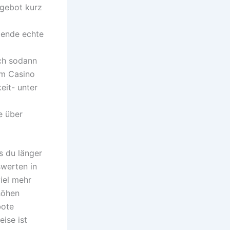
ngebot kurz
gende echte
och sodann
om Casino
eit- unter
e über
s du länger
werten in
iel mehr
höhen
bote
eise ist