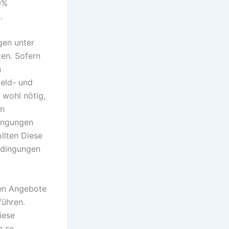
0%
.
gen unter
ten. Sofern
n
geld- und
 wohl nötig,
en
ingungen
llten Diese
edingungen
führen.
iese
h so