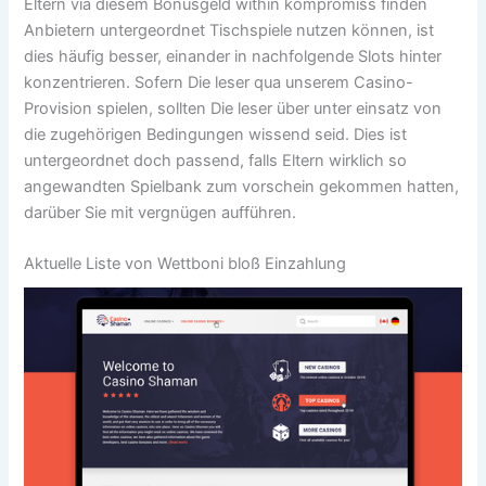
Eltern via diesem Bonusgeld within kompromiss finden
Anbietern untergeordnet Tischspiele nutzen können, ist
dies häufig besser, einander in nachfolgende Slots hinter
konzentrieren. Sofern Die leser qua unserem Casino-
Provision spielen, sollten Die leser über unter einsatz von
die zugehörigen Bedingungen wissend seid. Dies ist
untergeordnet doch passend, falls Eltern wirklich so
angewandten Spielbank zum vorschein gekommen hatten,
darüber Sie mit vergnügen aufführen.
Aktuelle Liste von Wettboni bloß Einzahlung