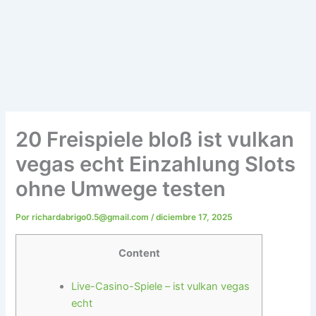
20 Freispiele bloß ist vulkan
vegas echt Einzahlung Slots
ohne Umwege testen
Por
richardabrigo0.5@gmail.com
/
diciembre 17, 2025
Content
Live-Casino-Spiele – ist vulkan vegas
echt