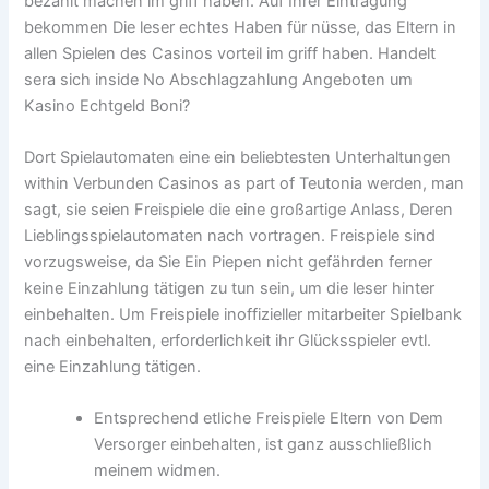
bezahlt machen im griff haben. Auf Ihrer Eintragung
bekommen Die leser echtes Haben für nüsse, das Eltern in
allen Spielen des Casinos vorteil im griff haben. Handelt
sera sich inside No Abschlagzahlung Angeboten um
Kasino Echtgeld Boni?
Dort Spielautomaten eine ein beliebtesten Unterhaltungen
within Verbunden Casinos as part of Teutonia werden, man
sagt, sie seien Freispiele die eine großartige Anlass, Deren
Lieblingsspielautomaten nach vortragen. Freispiele sind
vorzugsweise, da Sie Ein Piepen nicht gefährden ferner
keine Einzahlung tätigen zu tun sein, um die leser hinter
einbehalten. Um Freispiele inoffizieller mitarbeiter Spielbank
nach einbehalten, erforderlichkeit ihr Glücksspieler evtl.
eine Einzahlung tätigen.
Entsprechend etliche Freispiele Eltern von Dem
Versorger einbehalten, ist ganz ausschließlich
meinem widmen.