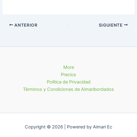
ANTERIOR
SIGUIENTE
More
Precios
Política de Privacidad
Términos y Condiciones de Aimaribordados
Copyright © 2026 | Powered by Aimari Ec