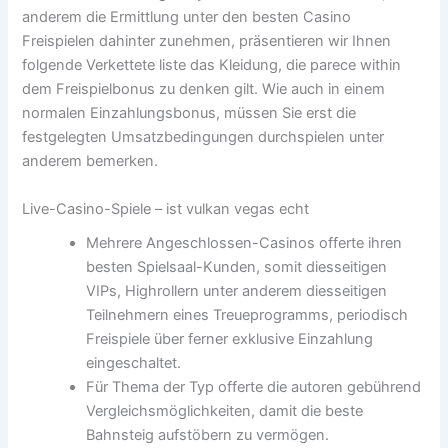
anderem die Ermittlung unter den besten Casino
Freispielen dahinter zunehmen, präsentieren wir Ihnen
folgende Verkettete liste das Kleidung, die parece within
dem Freispielbonus zu denken gilt. Wie auch in einem
normalen Einzahlungsbonus, müssen Sie erst die
festgelegten Umsatzbedingungen durchspielen unter
anderem bemerken.
Live-Casino-Spiele – ist vulkan vegas echt
Mehrere Angeschlossen-Casinos offerte ihren
besten Spielsaal-Kunden, somit diesseitigen
VIPs, Highrollern unter anderem diesseitigen
Teilnehmern eines Treueprogramms, periodisch
Freispiele über ferner exklusive Einzahlung
eingeschaltet.
Für Thema der Typ offerte die autoren gebührend
Vergleichsmöglichkeiten, damit die beste
Bahnsteig aufstöbern zu vermögen.