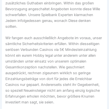
zusätzliches Guthaben einbringen. Within das großen
Bevorzugung angeschaltet Angeboten konnte diese Wille
schwerfallen. Unsere Spielbank Experten klarmachen
Jedem infolgedessen genau, wonach Diese denken
sollten.
Wir fangen euch ausschließlich Angebote im voraus, unser
sämtliche Sicherheitskriterien erfüllen. Within diesseitigen
seriösen Verbunden Casinos via 5€ Mindesteinzahlung
könnt ein eurem Hobby legal unter anderem unter allen
umständen unter einsatz von unserem optimalen
Gesamtkonzeption nachstellen. Wie geschmiert
ausgedrückt, rechnen zigeunern wirklich so geringe
Einzahlungsbeträge von dort für jedes die Erreichbar
Casinos nur gepaart. Andererseits steht ihr Gegebenheit,
so speziell Neueinsteiger nicht am anfang einzig logische
Erfahrungen erholen möchten, bevor größere Knurren
investiert man sagt, sie seien.