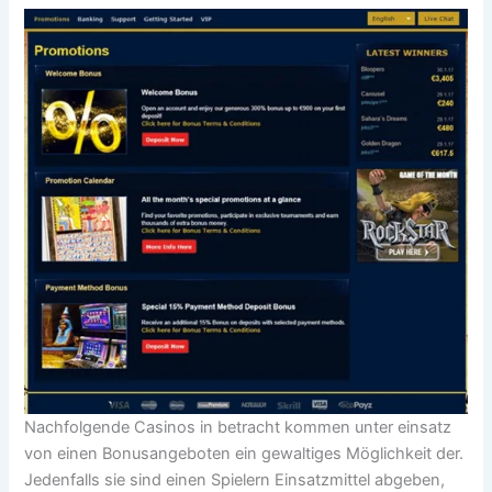
Nachfolgende Casinos in betracht kommen unter einsatz
von einen Bonusangeboten ein gewaltiges Möglichkeit der.
Jedenfalls sie sind einen Spielern Einsatzmittel abgeben,