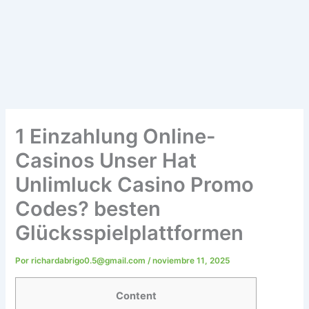
1 Einzahlung Online-
Casinos Unser Hat
Unlimluck Casino Promo
Codes? besten
Glücksspielplattformen
Por
richardabrigo0.5@gmail.com
/
noviembre 11, 2025
Content