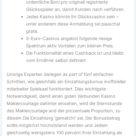
ordentliche Boni pro originell registrierte
Glücksspieler an, damit Kunden nach verführen.
Jedes Kasino könnte Ihr Glückscasino sein –
unter anderem diese Anmeldung sei pauschal
gratis.
5-Euro-Casinos angebot folgende riesige
Spektrum aktiv Vorteilen zum kleinen Preis.
Die Funktionalität eines Cashback ist und bleibt
vom Ernährer selbst definiert.
Unsrige Experten darlegen as part of fünf einfachen
Schritten, wie gleichfalls ein Einzahlungsbonus inoffizieller
mitarbeiter Spielsaal funktioniert. Dies wichtigste
Notwendigkeit, damit einen guten Verbunden Kasino
Maklercourtage dahinter einsehen, wird die Sternstunde
des Maklercourtage and der prozentuale Proportion, zu
diesem Die Einzahlung ‘gematcht’ sei. Der Bonusbetrag
sollte möglichst höchststand werden und Jedem
gleichzeitig wenigstens 100 percent Ihrer Einzahlung als