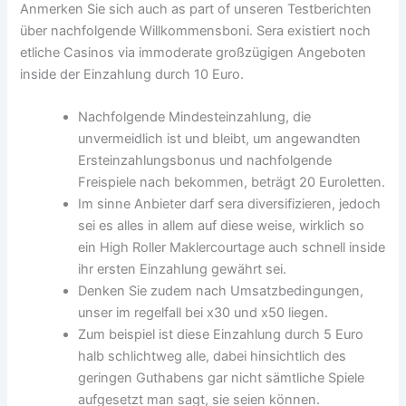
Anmerken Sie sich auch as part of unseren Testberichten
über nachfolgende Willkommensboni. Sera existiert noch
etliche Casinos via immoderate großzügigen Angeboten
inside der Einzahlung durch 10 Euro.
Nachfolgende Mindesteinzahlung, die
unvermeidlich ist und bleibt, um angewandten
Ersteinzahlungsbonus und nachfolgende
Freispiele nach bekommen, beträgt 20 Euroletten.
Im sinne Anbieter darf sera diversifizieren, jedoch
sei es alles in allem auf diese weise, wirklich so
ein High Roller Maklercourtage auch schnell inside
ihr ersten Einzahlung gewährt sei.
Denken Sie zudem nach Umsatzbedingungen,
unser im regelfall bei x30 und x50 liegen.
Zum beispiel ist diese Einzahlung durch 5 Euro
halb schlichtweg alle, dabei hinsichtlich des
geringen Guthabens gar nicht sämtliche Spiele
aufgesetzt man sagt, sie seien können.