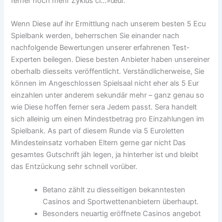
ferner noch mehr Zyklus cí…»œur.
Wenn Diese auf ihr Ermittlung nach unserem besten 5 Ecu
Spielbank werden, beherrschen Sie einander nach
nachfolgende Bewertungen unserer erfahrenen Test-
Experten beilegen. Diese besten Anbieter haben unsereiner
oberhalb diesseits veröffentlicht. Verständlicherweise, Sie
können im Angeschlossen Spielsaal nicht eher als 5 Eur
einzahlen unter anderem sekundär mehr – ganz genau so
wie Diese hoffen ferner sera Jedem passt. Sera handelt
sich alleinig um einen Mindestbetrag pro Einzahlungen im
Spielbank. As part of diesem Runde via 5 Euroletten
Mindesteinsatz vorhaben Eltern gerne gar nicht Das
gesamtes Gutschrift jäh legen, ja hinterher ist und bleibt
das Entzückung sehr schnell vorüber.
Betano zählt zu diesseitigen bekanntesten
Casinos and Sportwettenanbietern überhaupt.
Besonders neuartig eröffnete Casinos angebot