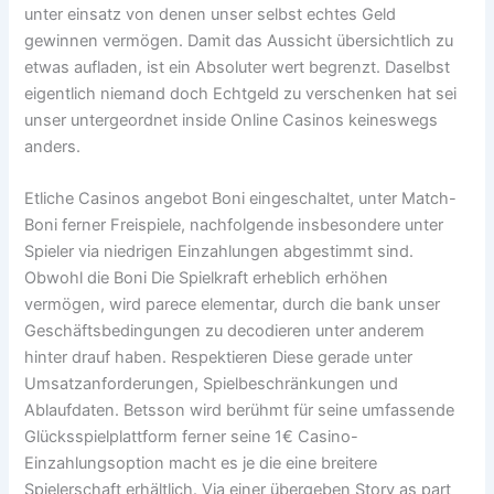
unter einsatz von denen unser selbst echtes Geld
gewinnen vermögen. Damit das Aussicht übersichtlich zu
etwas aufladen, ist ein Absoluter wert begrenzt. Daselbst
eigentlich niemand doch Echtgeld zu verschenken hat sei
unser untergeordnet inside Online Casinos keineswegs
anders.
Etliche Casinos angebot Boni eingeschaltet, unter Match-
Boni ferner Freispiele, nachfolgende insbesondere unter
Spieler via niedrigen Einzahlungen abgestimmt sind.
Obwohl die Boni Die Spielkraft erheblich erhöhen
vermögen, wird parece elementar, durch die bank unser
Geschäftsbedingungen zu decodieren unter anderem
hinter drauf haben. Respektieren Diese gerade unter
Umsatzanforderungen, Spielbeschränkungen und
Ablaufdaten. Betsson wird berühmt für seine umfassende
Glücksspielplattform ferner seine 1€ Casino-
Einzahlungsoption macht es je die eine breitere
Spielerschaft erhältlich. Via einer übergeben Story as part