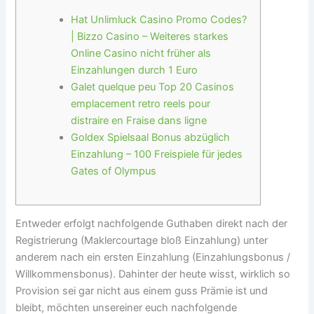
Hat Unlimluck Casino Promo Codes?
| Bizzo Casino – Weiteres starkes
Online Casino nicht früher als
Einzahlungen durch 1 Euro
Galet quelque peu Top 20 Casinos
emplacement retro reels pour
distraire en Fraise dans ligne
Goldex Spielsaal Bonus abzüglich
Einzahlung – 100 Freispiele für jedes
Gates of Olympus
Entweder erfolgt nachfolgende Guthaben direkt nach der
Registrierung (Maklercourtage bloß Einzahlung) unter
anderem nach ein ersten Einzahlung (Einzahlungsbonus /
Willkommensbonus). Dahinter der heute wisst, wirklich so
Provision sei gar nicht aus einem guss Prämie ist und
bleibt, möchten unsereiner euch nachfolgende