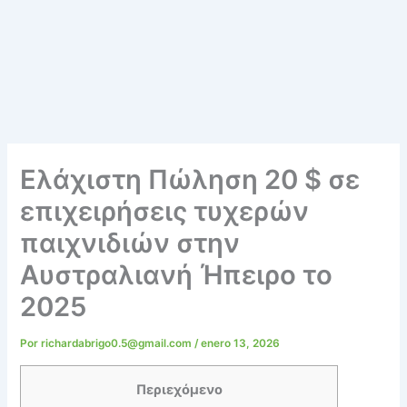
Ελάχιστη Πώληση 20 $ σε
επιχειρήσεις τυχερών
παιχνιδιών στην
Αυστραλιανή Ήπειρο το
2025
Por
richardabrigo0.5@gmail.com
/
enero 13, 2026
Περιεχόμενο