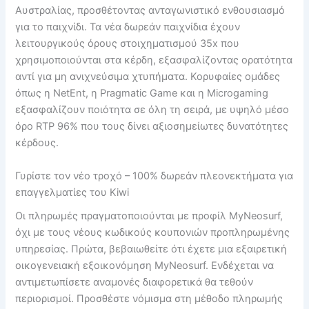
Αυστραλίας, προσθέτοντας ανταγωνιστικό ενθουσιασμό
για το παιχνίδι.
Τα νέα δωρεάν παιχνίδια έχουν
λειτουργικούς όρους στοιχηματισμού 35x που
χρησιμοποιούνται στα κέρδη, εξασφαλίζοντας ορατότητα
αντί για μη ανιχνεύσιμα χτυπήματα. Κορυφαίες ομάδες
όπως η NetEnt, η Pragmatic Game και η Microgaming
εξασφαλίζουν ποιότητα σε όλη τη σειρά, με υψηλό μέσο
όρο RTP 96% που τους δίνει αξιοσημείωτες δυνατότητες
κέρδους.
Γυρίστε τον νέο τροχό – 100% δωρεάν πλεονεκτήματα για
επαγγελματίες του Kiwi
Οι πληρωμές πραγματοποιούνται με προφίλ MyNeosurf,
όχι με τους νέους κωδικούς κουπονιών προπληρωμένης
υπηρεσίας. Πρώτα, βεβαιωθείτε ότι έχετε μια εξαιρετική
οικογενειακή εξοικονόμηση MyNeosurf. Ενδέχεται να
αντιμετωπίσετε αναμονές διαφορετικά θα τεθούν
περιορισμοί. Προσθέστε νόμισμα στη μέθοδο πληρωμής